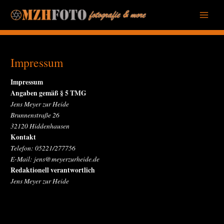
Zum
Inhalt
Main
springen
Menu
Impressum
Impressum
Angaben gemäß § 5 TMG
Jens Meyer zur Heide
Brunnenstraße 26
32120 Hiddenhausen
Kontakt
Telefon: 05221/277756
E-Mail: jens@meyerzurheide.de
Redaktionell verantwortlich
Jens Meyer zur Heide